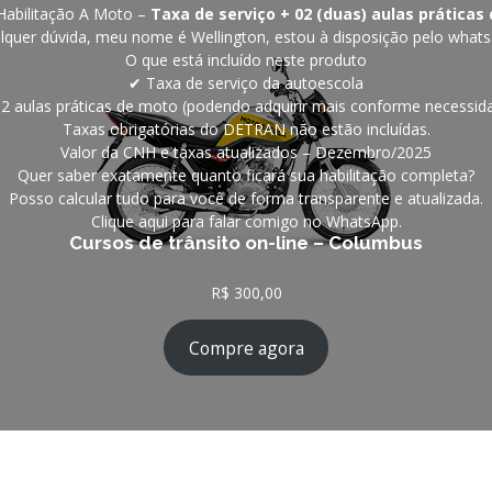
Habilitação A Moto –
Taxa de serviço + 02 (duas) aulas práticas
lquer dúvida, meu nome é Wellington, estou à disposição pelo whats
O que está incluído neste produto
✔ Taxa de serviço da autoescola
2 aulas práticas de moto (podendo adquirir mais conforme necessid
Taxas obrigatórias do DETRAN não estão incluídas.
Valor da CNH e taxas atualizados – Dezembro/2025
Quer saber exatamente quanto ficará sua habilitação completa?
Posso calcular tudo para você de forma transparente e atualizada.
Clique aqui para falar comigo no WhatsApp.
Cursos de trânsito on-line – Columbus
R$
300,00
Compre agora