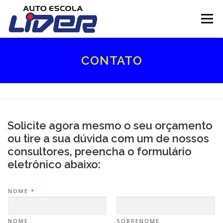
Pular
para
Menu
o
conteúdo
INÍCIO
SOBRE
SERVIÇOS
FILIAIS
CONTATO
ESTRUTURA
CONTATO
Solicite agora mesmo o seu orçamento
ou tire a sua dúvida com um de nossos
consultores, preencha o formulário
eletrônico abaixo:
NOME
*
NOME
SOBRENOME