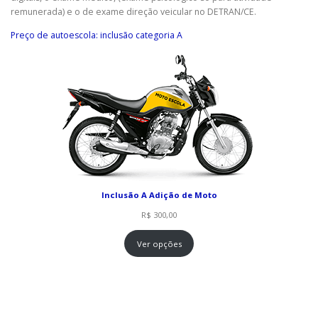
remunerada) e o de exame direção veicular no DETRAN/CE.
Preço de autoescola: inclusão categoria A
Inclusão A Adição de Moto
R$
300,00
Ver opções