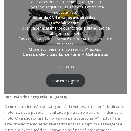
✔ 02 aulas práticas de moto (Categoria A)
(Podendo adquirir aulas adicionais conforme
necessidade)
Valor da CNH e taxas atualizados –
Dezembro/2025
Quer saber exatamente quanto ficará sua adição de
categoria completa?
Posso calcular tudo para você de forma transparente e
atualizada.
Clique aqui para falar comigo no WhatsApp.
Cursos de trânsito on-line – Columbus
R$
300,00
Compre agora
-Inclusão de Categoria
“A” (Moto)
O curso para inclusão de categoria A da Autoescola Líder é destinado a
motoristas que possuem habilitação para carro e querem incluir para
moto. O candidato fará 15 horas/aula para categoria “A” (moto). Para
este procedimento serão realizados apenas a captura das imagens e
digitais, o exame médico, (exame psicológico só para atividade