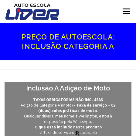
Pular
para
Menu
o
conteúdo
INÍCIO
SOBRE
SERVIÇOS
FILIAIS
PREÇO DE AUTOESCOLA:
INCLUSÃO CATEGORIA A
ESTRUTURA
CONTATO
Inclusão A Adição de Moto
TAXAS OBRIGATÓRIAS NÃO INCLUSAS
Adição de Categoria A (Moto) –
Taxa de serviço + 02
(duas) aulas práticas de moto.
Qualquer dúvida, meu nome é Wellington, estou à
disposição pelo WhatsApp.
O que está incluído neste produto
✔ Taxa de serviço da autoescola