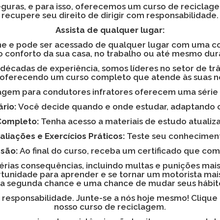
seguras, e para isso, oferecemos um curso de reciclag
recupere seu direito de dirigir com responsabilidade.
Assista de qualquer lugar:
e e pode ser acessado de qualquer lugar com uma cone
 conforto da sua casa, no trabalho ou até mesmo du
écadas de experiência, somos líderes no setor de trâ
, oferecendo um curso completo que atende às suas 
agem para condutores infratores oferecem uma série d
ário:
Você decide quando e onde estudar, adaptando o
 Completo:
Tenha acesso a materiais de estudo atualiza
aliações e Exercícios Práticos:
Teste seu conhecimen
usão:
Ao final do curso, receba um certificado que co
sérias consequências, incluindo multas e punições mai
rtunidade para aprender e se tornar um motorista mai
segunda chance e uma chance de mudar seus hábitos
m responsabilidade. Junte-se a nós hoje mesmo! Clique
nosso curso de reciclagem.