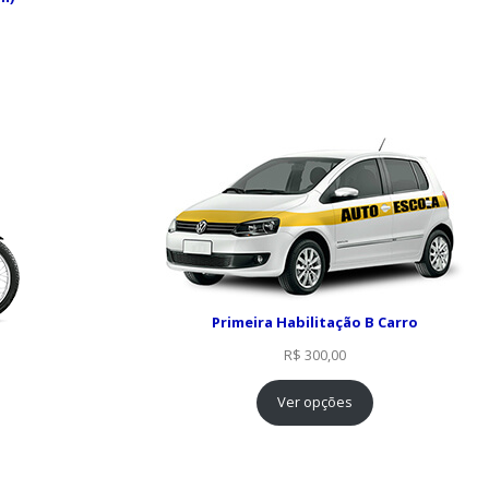
2
0
5
.
0
,
0
0
.
Primeira Habilitação B Carro
R$
300,00
Ver opções