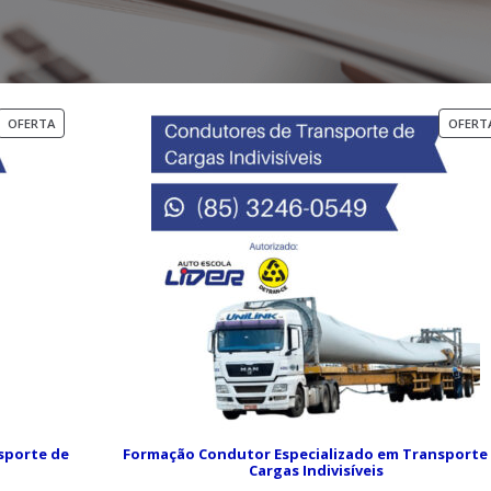
P
OFERTA
OFERT
R
O
D
U
T
O
E
M
P
R
O
M
O
Ç
Ã
sporte de
Formação Condutor Especializado em Transporte
O
Cargas Indivisíveis