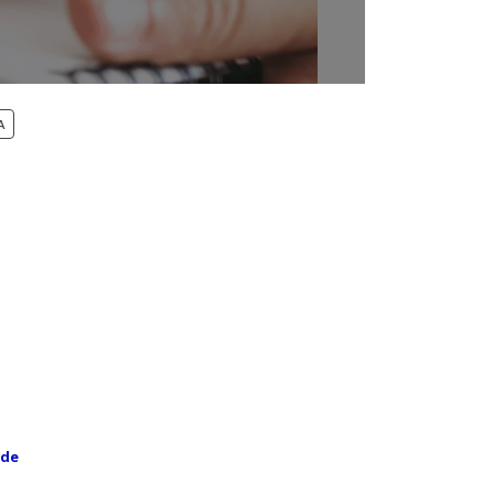
P
A
R
O
D
U
T
O
E
M
P
R
O
M
O
Ç
Ã
 de
O