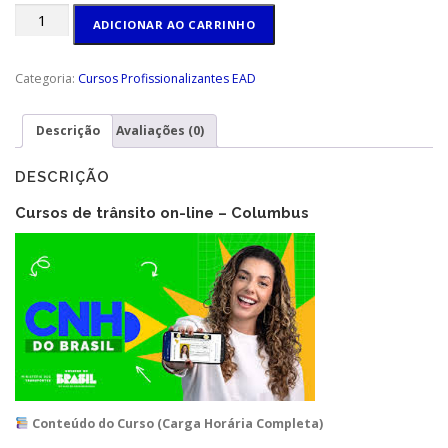
Curso
ADICIONAR AO CARRINHO
Preparatório
para
Prova
Categoria:
Cursos Profissionalizantes EAD
do
DETRAN
Descrição
Avaliações (0)
–
Online
quantidade
DESCRIÇÃO
Cursos de trânsito on-line – Columbus
Conteúdo do Curso (Carga Horária Completa)